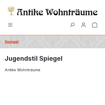
alt springen
Ware
Spiegel
Jugendstil Spiegel
Antike Wohnträume
Bildergalerie überspringen