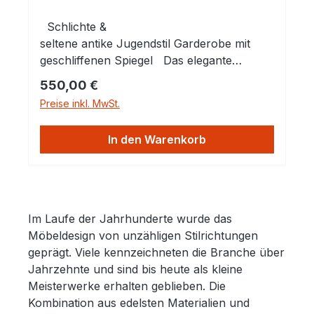
Schlichte &
seltene antike Jugendstil Garderobe mit
geschliffenen Spiegel Das elegante
Möbelstück bietet Platz für Kleidungsstücke
Regulärer Preis:
550,00 €
und Accessoires. Sie hat 4 Doppelhaken
Preise inkl. MwSt.
und 2 Schränkchen mit Schublade. Das
Massivholz aus Eiche sorgt für eine hohe
In den Warenkorb
Langlebigkeit des Möbelstücks und bringt
eine Atmosphäre der Gemütlichkeit in Ihr
Zuhause. Die Garderobe hatte mal minimal
altersbedingt den Holzwurm zu Gast, der
erfolgreich in einem Heißluftverfahren
Im Laufe der Jahrhunderte wurde das
ohne Chemikalien behandelt wurde und
Möbeldesign von unzähligen Stilrichtungen
nicht mehr vorhanden ist. Das schöne
geprägt. Viele kennzeichneten die Branche über
Stück stammt aus Europa um 1920 und ist
Jahrzehnte und sind bis heute als kleine
eine seltene und hochwertige Antiquität.
Meisterwerke erhalten geblieben. Die
Maße: Höhe 180 cm, Breite 135 cm, Tiefe
Kombination aus edelsten Materialien und
40 cm