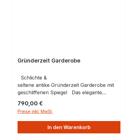
Gründerzeit Garderobe
Schlichte &
seltene antike Gründerzeit Garderobe mit
geschliffenen Spiegel Das elegante
Möbelstück bietet Platz für Kleidungsstücke
Regulärer Preis:
790,00 €
und Accessoires. Sie hat 4
Preise inkl. MwSt.
Pferdekopfhaken und ein praktisches
Schränkchen mit Schubfach. Das
In den Warenkorb
Massivholz aus Eiche sorgt für eine hohe
Langlebigkeit des Möbelstücks und bringt