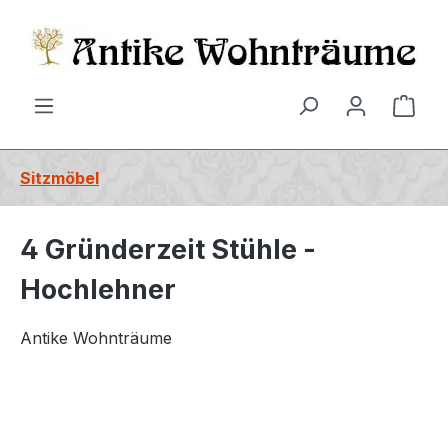
alt springen
Ware
Sitzmöbel
4 Gründerzeit Stühle -
Hochlehner
Antike Wohnträume
Bildergalerie überspringen