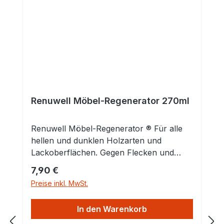
Renuwell Möbel-Regenerator 270ml
Renuwell Möbel-Regenerator ® Für alle
hellen und dunklen Holzarten und
Lackoberflächen. Gegen Flecken und
Kratzer. Zum Reinigen, Auffrischen,
Regulärer Preis:
7,90 €
Pflegen und Schützen. Der
Preise inkl. MwSt.
Möbelauffrischer mit Tiefenwirkung. Für
alle hellen und dunklen Holzarten: Neue,
In den Warenkorb
alte und antike. Ideal für jede