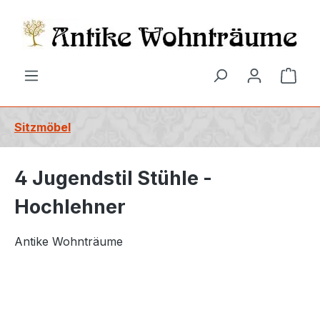
alt springen
Ware
Sitzmöbel
4 Jugendstil Stühle -
Hochlehner
Antike Wohnträume
Bildergalerie überspringen