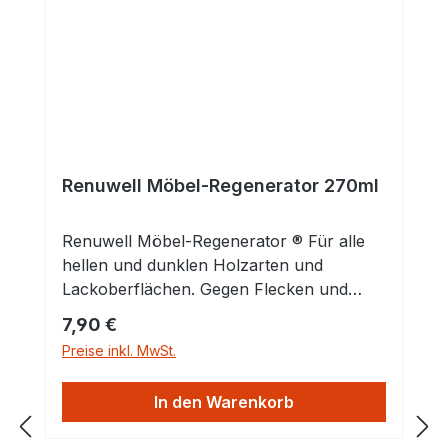
Renuwell Möbel-Regenerator 270ml
Renuwell Möbel-Regenerator ® Für alle
hellen und dunklen Holzarten und
Lackoberflächen. Gegen Flecken und
Kratzer. Zum Reinigen, Auffrischen,
Regulärer Preis:
7,90 €
Pflegen und Schützen. Der
Preise inkl. MwSt.
Möbelauffrischer mit Tiefenwirkung. Für
alle hellen und dunklen Holzarten: Neue,
In den Warenkorb
alte und antike. Ideal für jede
Lackoberfläche. Schreiner, Maler und