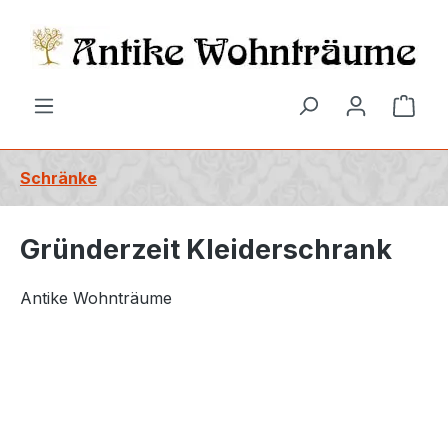
alt springen
Ware
Schränke
Gründerzeit Kleiderschrank
Antike Wohnträume
Bildergalerie überspringen