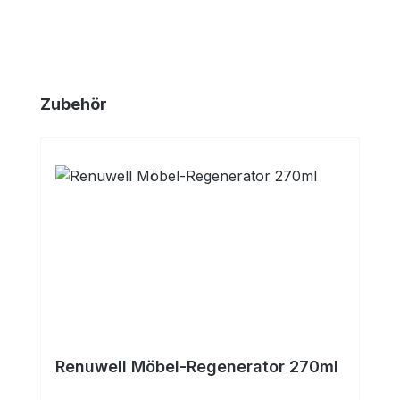
Produktgalerie überspringen
Zubehör
Renuwell Möbel-Regenerator 270ml