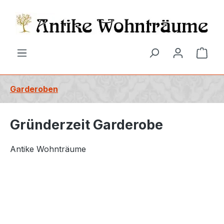
alt springen
Ware
Garderoben
Gründerzeit Garderobe
Antike Wohnträume
Bildergalerie überspringen