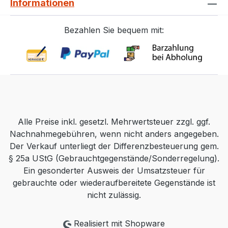
Informationen
Swiss-Reiniger® verwendet wurde. Es ist
nicht waschbar, wenn es mit Möbel-Öl
Bezahlen Sie bequem mit:
oder Möbel-Wachs verwendet wurde.
ÜBRIGENS: Das Möbel-Poliertuch eignet
sich dank seiner weichen und fusselfreien
Oberfläche natürlich auch bestens für die
Reinigung empfindlicher Gegenstände wie
Tablets, Kristall, Brillen etc.
Alle Preise inkl. gesetzl. Mehrwertsteuer zzgl. ggf.
Nachnahmegebühren, wenn nicht anders angegeben.
Der Verkauf unterliegt der Differenzbesteuerung gem.
§ 25a UStG (Gebrauchtgegenstände/Sonderregelung).
Ein gesonderter Ausweis der Umsatzsteuer für
gebrauchte oder wiederaufbereitete Gegenstände ist
nicht zulässig.
Realisiert mit Shopware