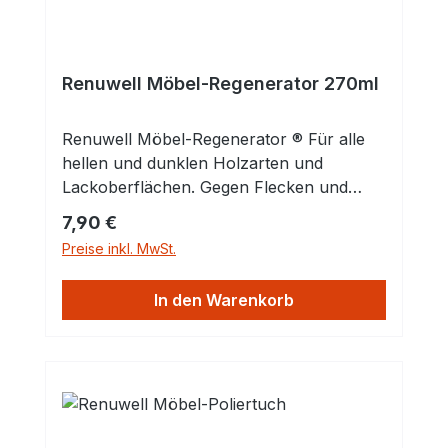
Renuwell Möbel-Regenerator 270ml
Renuwell Möbel-Regenerator ® Für alle
hellen und dunklen Holzarten und
Lackoberflächen. Gegen Flecken und
Kratzer. Zum Reinigen, Auffrischen,
Regulärer Preis:
7,90 €
Pflegen und Schützen. Der
Preise inkl. MwSt.
Möbelauffrischer mit Tiefenwirkung. Für
alle hellen und dunklen Holzarten: Neue,
In den Warenkorb
alte und antike. Ideal für jede
Lackoberfläche. Schreiner, Maler und
Restauratoren arbeiten täglich mit dem
Möbel-Regenerator. Sie empfehlen das
Produkt weiter an alle, die ihre Möbel
auffrischen, pflegen und schützen