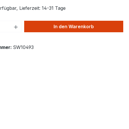
fügbar, Lieferzeit: 14-31 Tage
 Anzahl: Gib den gewünschten Wert ein 
In den Warenkorb
mmer:
SW10493