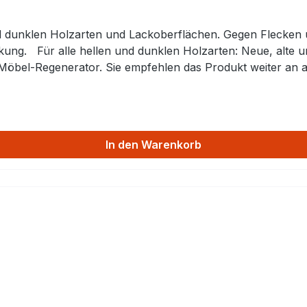
erfläche. Schreiner,
Möbel-Regenerator. Sie empfehlen das Produkt weiter an al
mutz. Die Wirkung: Die Oberfläche wird intensiv gereinigt und erneuert,
rbton und die Feuchtigkeit zurück. Der Möbel-Regenerator wir
voll zur Geltung. Es entsteht ein Schutz gegen Schmutz (keine Sc
In den Warenkorb
Hergestellt aus hochwertigen Rohstoffen. Ist frei von Sili