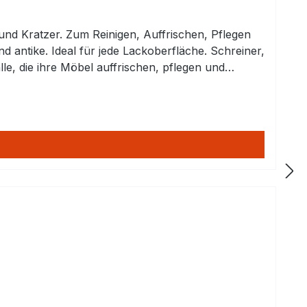
le, die ihre Möbel auffrischen, pflegen und
kt in die Tiefe, nicht nur oberflächlich. Das
hichtenbildung). Qualitätsprodukt:
konöl. Bewährt seit über 40 Jahren. Empfohlen vom Möbelfachmann!