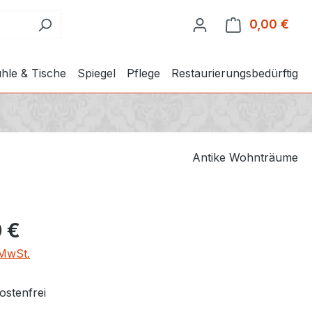
0,00 €
Ware
hle & Tische
Spiegel
Pflege
Restaurierungsbedürftig
Antike Wohnträume
 €
 MwSt.
stenfrei