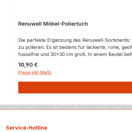
Renuwell Möbel-Poliertuch
Die perfekte Ergänzung des Renuwell-Sortiments: 
zu polieren. Es ist bestens für lackierte, rohe, 
fusselfrei und 30×30 cm groß. In einem Beutel befi
Möbel-Poliertuch ist bis zu 60°C waschbar, wenn 
Regulärer Preis:
10,90 €
waschbar, wenn es mit Möbel-Öl oder Möbel-Wach
Preise inkl. MwSt.
Oberfläche natürlich auch bestens für die Reinigung
Service-Hotline