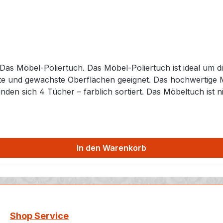
Das Möbel-Poliertuch. Das Möbel-Poliertuch ist ideal um 
geölte und gewachste Oberflächen geeignet. Das hochwertig
nden sich 4 Tücher – farblich sortiert. Das Möbeltuch ist 
es mit Möbel-Regenerator®, Möbel-Schnellpflege oder Swis
s verwendet wurde. ÜBRIGENS: Das Möbel-Poliertuch eigne
 empfindlicher Gegenstände wie Tablets, Kristall, Brillen e
In den Warenkorb
Shop Service