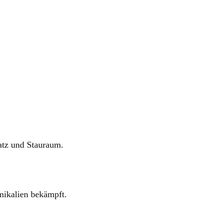
latz und Stauraum.
mikalien
bekämpft.