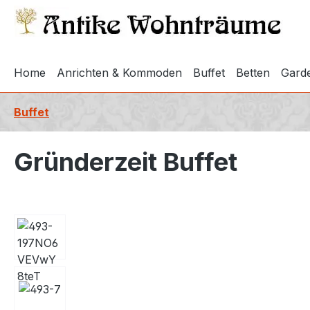
springen
Zur Hauptnavigation springen
Home
Anrichten & Kommoden
Buffet
Betten
Gard
Buffet
Gründerzeit Buffet
Bildergalerie überspringen