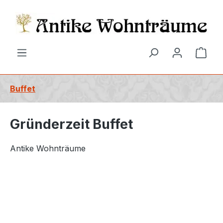
alt springen
Ware
Buffet
Gründerzeit Buffet
Antike Wohnträume
Bildergalerie überspringen