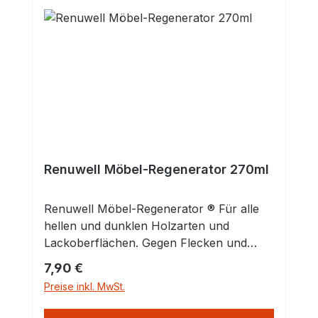
Renuwell Möbel-Regenerator 270ml
Renuwell Möbel-Regenerator ® Für alle
hellen und dunklen Holzarten und
Lackoberflächen. Gegen Flecken und
Kratzer. Zum Reinigen, Auffrischen,
Regulärer Preis:
7,90 €
Pflegen und Schützen. Der
Preise inkl. MwSt.
Möbelauffrischer mit Tiefenwirkung. Für
alle hellen und dunklen Holzarten: Neue,